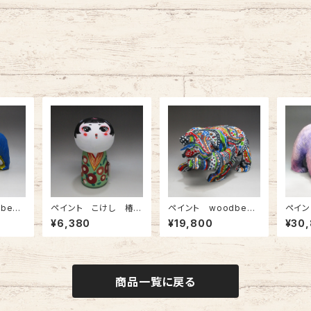
bear
ペイント こけし 椿の
ペイント woodbear
ペイン
着物の娘
ストライプ＆ドット
キラキ
¥6,380
¥19,800
¥30
ル
商品一覧に戻る