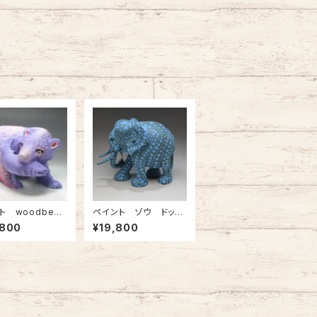
ト woodbear
ペイント ゾウ ドット
ラeye パープ
柄
,800
¥19,800