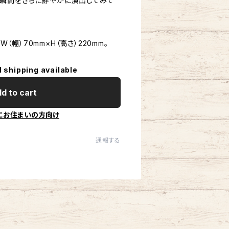
瞬間をさらに鮮やかに演出してみて
W（幅）70mm×H（高さ）220mm。
l shipping available
d to cart
にお住まいの方向け
通報する