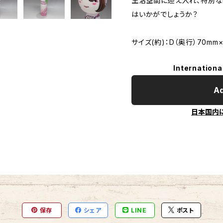
生活空間に迎え入れ、特別な
はいかがでしょうか？
サイズ(約)：D（奥行）70mm×
Internationa
Ad
日本国内
保存
シェア
LINE
ポスト