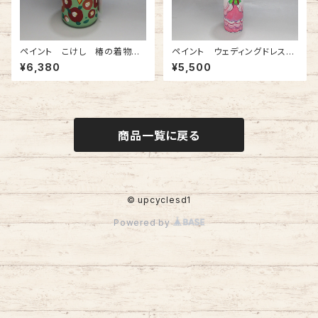
ペイント こけし 椿の着物の
ペイント ウェディングドレスこ
娘
けし（新郎います）
¥6,380
¥5,500
商品一覧に戻る
© upcyclesd1
Powered by