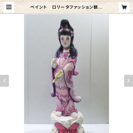
ペイント ロリータファッション観音
様 ピンク | upcyclesd1