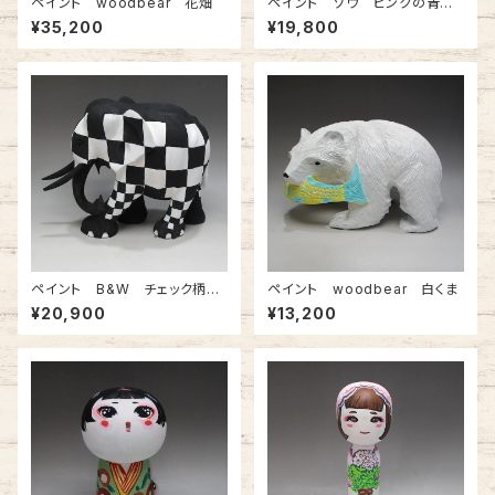
ペイント woodbear 花畑
ペイント ゾウ ピンクの青い
花柄
¥35,200
¥19,800
ペイント B&W チェック柄
ペイント woodbear 白くま
ゾウ
¥20,900
¥13,200