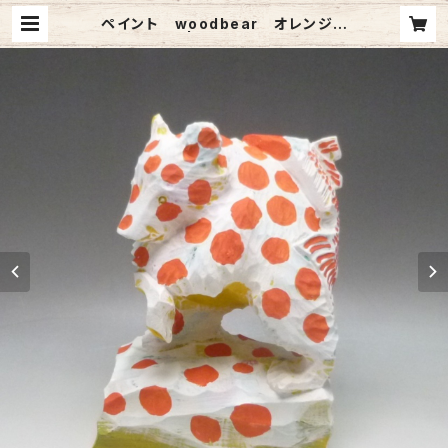
ペイント woodbear オレンジド
ット | upcyclesd1