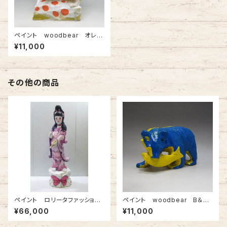
ペイント woodbear オレン
ジドット
¥11,000
その他の商品
ペイント ロリータファッション
ペイント woodbear B＆Y
観音様 ピンク
ツートン
¥66,000
¥11,000