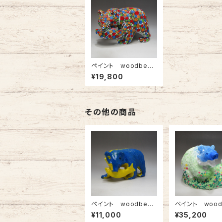
ペイント woodbear
３カラーズ
¥19,800
その他の商品
ペイント woodbear
ペイント wood
B＆Yツートン
花畑
¥11,000
¥35,200