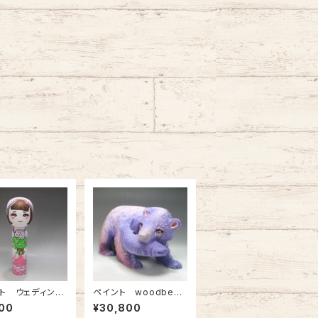
ト ウェディング
ペイント woodbear
こけし（新郎いま
キラキラeye パープ
00
¥30,800
ル