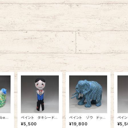
bear
ペイント タキシード新
ペイント ゾウ ドット
ペイン
郎（新婦います）
柄
ドレス
¥5,500
¥19,800
¥5,5
す）