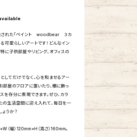
available
された「ペイント woodbear ３カ
する可愛らしいアートです！どんなイン
、特に子供部屋やリビング、オフィスの
アとしてだけでなく、心を和ませるアー
。お部屋のフロアに置いたり、棚に飾っ
ンスを存分に表現できます。ぜひ、カラ
たの生活空間に迎え入れて、毎日を一
しょうか？
×W（幅）120mm×H（高さ）160mm。